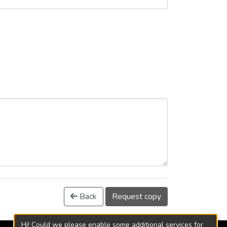
Back
Request copy
Hi! Could we please enable some additional services for