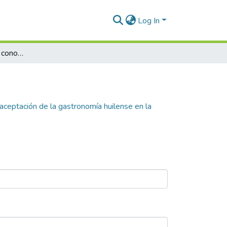
Log In
Investigación sobre el conocimiento y la aceptación de la gastronomía huilense en la ciudad de Medellín
 aceptación de la gastronomía huilense en la