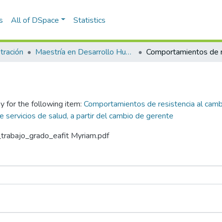
s
All of DSpace
Statistics
tración
Maestría en Desarrollo Humano Organizacional (tesis)
y for the following item:
Comportamientos de resistencia al cam
 servicios de salud, a partir del cambio de gerente
n_trabajo_grado_eafit Myriam.pdf