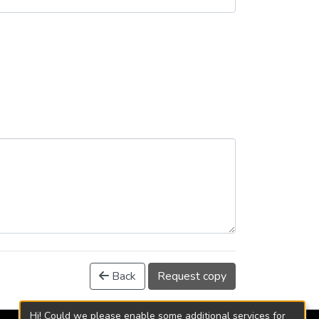
Back
Request copy
Hi! Could we please enable some additional services for