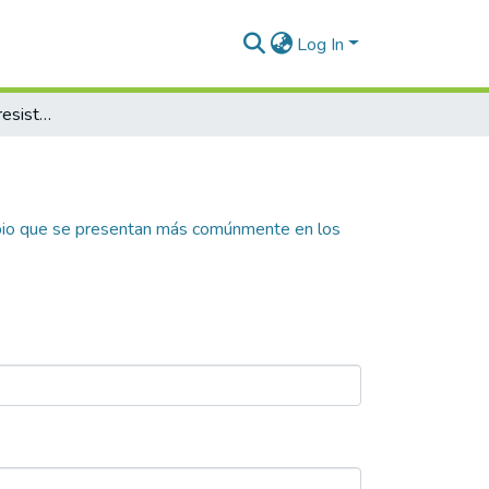
Log In
Comportamientos de resistencia al cambio que se presentan más comúnmente en los colaboradores de una organización prestadora de servicios de salud, a partir del cambio de gerente
bio que se presentan más comúnmente en los