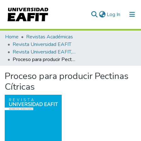
(current)
Log In
Communities & Collections
Home
Revistas Académicas
Revista Universidad EAFIT
All of DSpace
Revista Universidad EAFIT, Vol. 39, Núm. 129 (2003)
Proceso para producir Pectinas Cítricas
Statistics
Proceso para producir Pectinas
Cítricas