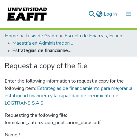
(current)
Log In
Communities & Collections
Home
Tesis de Grado
Escuela de Finanzas, Economía y Gobierno
Maestría en Administración Financiera (tesis)
All of DSpace
Estrategias de financiamiento para mejorar la estabilidad financiera y la capacidad de crecimiento de LOGTRANS S.A.S.
Statistics
Request a copy of the file
Enter the following information to request a copy for the
following item:
Estrategias de financiamiento para mejorar la
estabilidad financiera y la capacidad de crecimiento de
LOGTRANS S.A.S.
Requesting the following file:
formulario_autorizacion_publicacion_obras.pdf
Name *