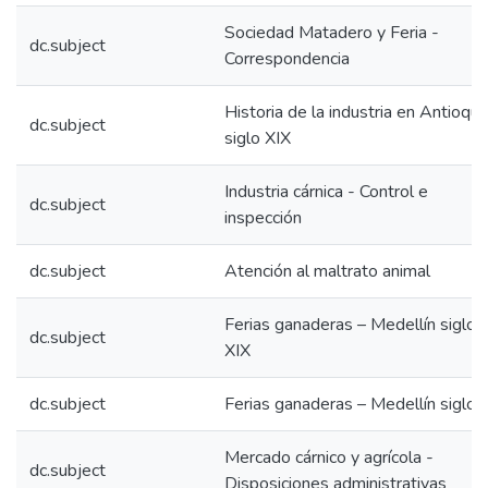
Sociedad Matadero y Feria -
dc.subject
Correspondencia
Historia de la industria en Antioqui
dc.subject
siglo XIX
Industria cárnica - Control e
dc.subject
inspección
dc.subject
Atención al maltrato animal
Ferias ganaderas – Medellín siglo
dc.subject
XIX
dc.subject
Ferias ganaderas – Medellín siglo 
Mercado cárnico y agrícola -
dc.subject
Disposiciones administrativas