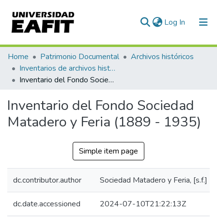
(current)
Log In
Communities & Collections
Home
Patrimonio Documental
Archivos históricos
Inventarios de archivos históricos
All of DSpace
Inventario del Fondo Sociedad Matadero y Feria (1889 - 1935)
Statistics
Inventario del Fondo Sociedad
Matadero y Feria (1889 - 1935)
Simple item page
dc.contributor.author
Sociedad Matadero y Feria, [s.f.]
dc.date.accessioned
2024-07-10T21:22:13Z