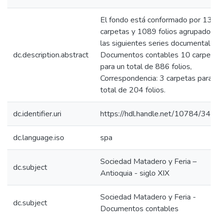
El fondo está conformado por 13
carpetas y 1089 folios agrupados 
las siguientes series documentales
dc.description.abstract
Documentos contables 10 carpeta
para un total de 886 folios,
Correspondencia: 3 carpetas para 
total de 204 folios.
dc.identifier.uri
https://hdl.handle.net/10784/341
dc.language.iso
spa
Sociedad Matadero y Feria –
dc.subject
Antioquia - siglo XIX
Sociedad Matadero y Feria -
dc.subject
Documentos contables