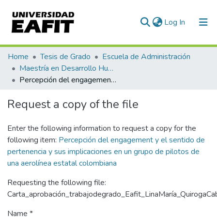
(current)
Log In
Communities & Collections
Home
Tesis de Grado
Escuela de Administración
Maestría en Desarrollo Humano Organizacional (tesis)
All of DSpace
Percepción del engagement y el sentido de pertenencia y sus implicaciones en un grupo de pilotos de una aerolínea estatal colombiana
Statistics
Request a copy of the file
Enter the following information to request a copy for the
following item:
Percepción del engagement y el sentido de
pertenencia y sus implicaciones en un grupo de pilotos de
una aerolínea estatal colombiana
Requesting the following file:
Carta_aprobación_trabajodegrado_Eafit_LinaMaría_QuirogaCa
Name *