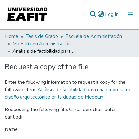
(current)
Log In
Communities & Collections
Home
Tesis de Grado
Escuela de Administración
Maestría en Administración - MBA (tesis)
All of DSpace
Análisis de factibilidad para una empresa de diseño arquitectónico en la ciudad de Medellín
Statistics
Request a copy of the file
Enter the following information to request a copy for the
following item:
Análisis de factibilidad para una empresa de
diseño arquitectónico en la ciudad de Medellín
Requesting the following file: Carta-derechos-autor-
eafit.pdf
Name *