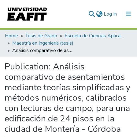
(current)
Log In
Communities & Collections
Home
Tesis de Grado
Escuela de Ciencias Aplicadas e Ingeniería
Maestría en Ingeniería (tesis)
All of DSpace
Análisis comparativo de asentamientos mediante teorías simplificadas y métodos numéricos, calibrados con lecturas de campo, para una edificación de 24 pisos en la ciudad de Montería - Córdoba
Statistics
Publication:
Análisis
comparativo de asentamientos
mediante teorías simplificadas y
métodos numéricos, calibrados
con lecturas de campo, para una
edificación de 24 pisos en la
ciudad de Montería - Córdoba