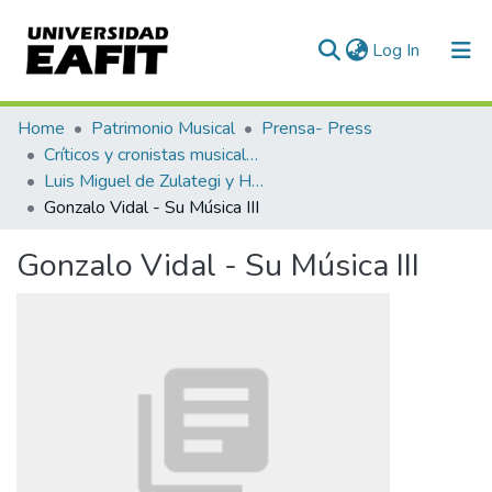
(current)
Log In
Communities & Collections
Home
Patrimonio Musical
Prensa- Press
Críticos y cronistas musicales
All of DSpace
Luis Miguel de Zulategi y Huarte
Gonzalo Vidal - Su Música III
Statistics
Gonzalo Vidal - Su Música III