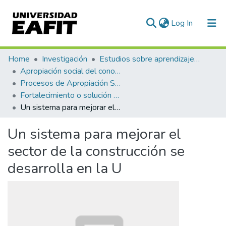
(current)
Log In
Communities & Collections
Home
Investigación
Estudios sobre aprendizaje y apropiación social del conocimiento
Apropiación social del conocimiento y divulgación pública de la ciencia
All of DSpace
Procesos de Apropiación Social del Conocimiento
Fortalecimiento o solución de asuntos de interés social - FIS
Statistics
Un sistema para mejorar el sector de la construcción se desarrolla en la U
Un sistema para mejorar el
sector de la construcción se
desarrolla en la U