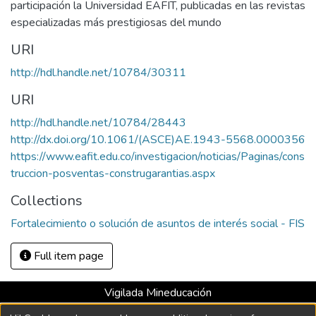
participación la Universidad EAFIT, publicadas en las revistas
especializadas más prestigiosas del mundo
URI
http://hdl.handle.net/10784/30311
URI
http://hdl.handle.net/10784/28443
http://dx.doi.org/10.1061/(ASCE)AE.1943-5568.0000356
https://www.eafit.edu.co/investigacion/noticias/Paginas/cons
truccion-posventas-construgarantias.aspx
Collections
Fortalecimiento o solución de asuntos de interés social - FIS
Full item page
Vigilada Mineducación
Universidad con Acreditación Institucional hasta 2026 -