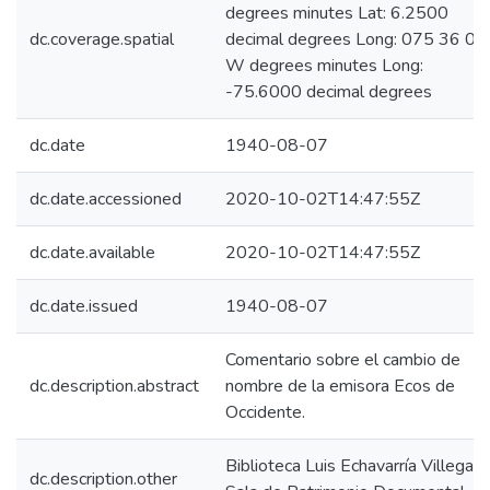
degrees minutes Lat: 6.2500
dc.coverage.spatial
decimal degrees Long: 075 36 00
W degrees minutes Long:
-75.6000 decimal degrees
dc.date
1940-08-07
dc.date.accessioned
2020-10-02T14:47:55Z
dc.date.available
2020-10-02T14:47:55Z
dc.date.issued
1940-08-07
Comentario sobre el cambio de
dc.description.abstract
nombre de la emisora Ecos de
Occidente.
Biblioteca Luis Echavarría Villegas,
dc.description.other