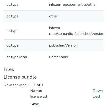
dc.type
info:eu-repo/semantics/other
dc.type
other
info:eu-
dc.type
repo/semantics/publishedVersion
dc.type
publishedVersion
dc.type.local
Comentario
Files
License bundle
Now showing
1 - 1 of 1
Name:
Down
license.txt
load
Size: