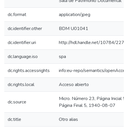
Sala de Patrimonio Documental
dc.format
application/jpeg
dc.identifier.other
BDM U01041
dc.identifier.uri
http://hdl.handle.net/10784/2273
dc.language.iso
spa
dc.rights.accessrights
info:eu-repo/semantics/openAcces
dc.rights.local
Acceso abierto
Micro. Número 23, Página Inicial 5,
dc.source
Página Final 5, 1940-08-07
dc.title
Otro alias