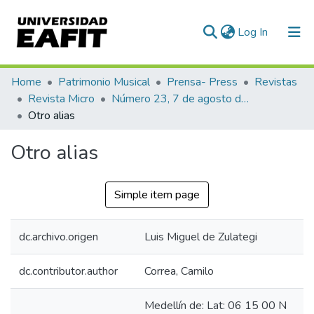
(current)
Log In
Communities & Collections
Home
Patrimonio Musical
Prensa- Press
Revistas
Revista Micro
Número 23, 7 de agosto de 1940
All of DSpace
Otro alias
Statistics
Otro alias
Simple item page
dc.archivo.origen
Luis Miguel de Zulategi
dc.contributor.author
Correa, Camilo
Medellín de: Lat: 06 15 00 N