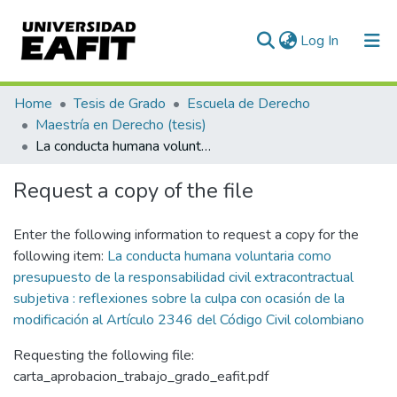
(current)
Log In
Communities & Collections
Home
Tesis de Grado
Escuela de Derecho
Maestría en Derecho (tesis)
All of DSpace
La conducta humana voluntaria como presupuesto de la responsabilidad civil extracontractual subjetiva : reflexiones sobre la culpa con ocasión de la modificación al Artículo 2346 del Código Civil colombiano
Statistics
Request a copy of the file
Enter the following information to request a copy for the
following item:
La conducta humana voluntaria como
presupuesto de la responsabilidad civil extracontractual
subjetiva : reflexiones sobre la culpa con ocasión de la
modificación al Artículo 2346 del Código Civil colombiano
Requesting the following file:
carta_aprobacion_trabajo_grado_eafit.pdf