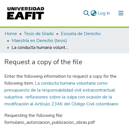
(current)
Log In
Communities & Collections
Home
Tesis de Grado
Escuela de Derecho
Maestría en Derecho (tesis)
All of DSpace
La conducta humana voluntaria como presupuesto de la responsabilidad civil extracontractual subjetiva : reflexiones sobre la culpa con ocasión de la modificación al Artículo 2346 del Código Civil colombiano
Statistics
Request a copy of the file
Enter the following information to request a copy for the
following item:
La conducta humana voluntaria como
presupuesto de la responsabilidad civil extracontractual
subjetiva : reflexiones sobre la culpa con ocasión de la
modificación al Artículo 2346 del Código Civil colombiano
Requesting the following file:
formulario_autorizacion_publicacion_obras.pdf