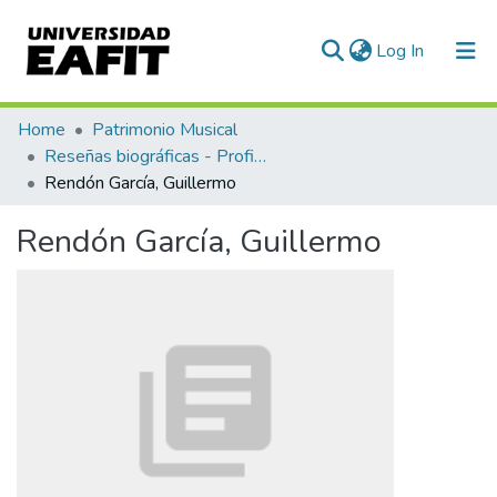
(current)
Log In
Communities & Collections
Home
Patrimonio Musical
Reseñas biográficas - Profiles
All of DSpace
Rendón García, Guillermo
Statistics
Rendón García, Guillermo