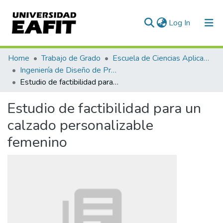
(current)
Log In
Communities & Collections
Home
Trabajo de Grado
Escuela de Ciencias Aplicadas e Ingeniería
Ingeniería de Diseño de Producto (trabajo de grado)
All of DSpace
Estudio de factibilidad para un calzado personalizable femenino
Statistics
Estudio de factibilidad para un
calzado personalizable
femenino