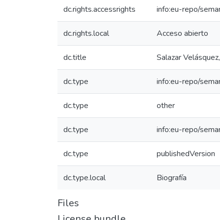
dc.rights.accessrights
info:eu-repo/sema
dc.rights.local
Acceso abierto
dc.title
Salazar Velásquez,
dc.type
info:eu-repo/seman
dc.type
other
dc.type
info:eu-repo/sema
dc.type
publishedVersion
dc.type.local
Biografía
Files
License bundle