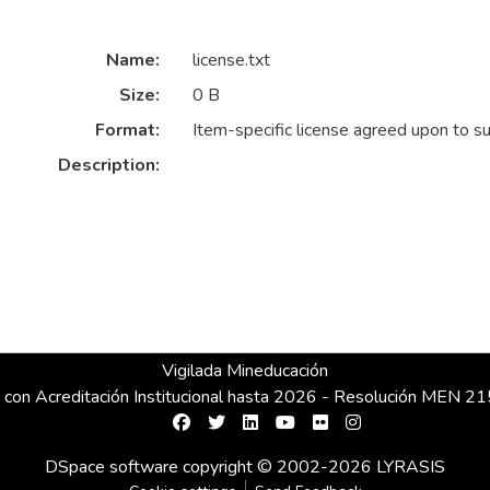
Name:
license.txt
Size:
0 B
Format:
Item-specific license agreed upon to s
Description:
Vigilada Mineducación
 con Acreditación Institucional hasta 2026 - Resolución MEN 
DSpace software
copyright © 2002-2026
LYRASIS