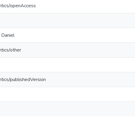
ntics/openAccess
 Daniel
tics/other
ntics/publishedVersion