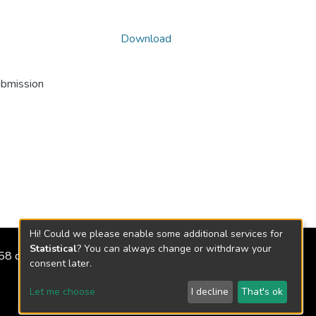
Download
ubmission
Hi! Could we please enable some additional services for
Statistical
? You can always change or withdraw your
2158 de 2018
consent later.
Let me choose
I decline
That's ok