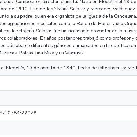
ásquez. Compositor, director, pianista. Nació en Medellín el 19 
tubre de 1912. Hijo de José María Salazar y Mercedes Velásquez.
junto a su padre, quien era organista de la Iglesia de la Candelari
ntes agrupaciones musicales como la Banda de Honor y una Orques
l con la relojería. Salazar, fue un incansable promotor de la músi
os colaboradores. En años posteriores trabajó como profesor y di
sición abarcó diferentes géneros enmarcados en la estética rom
Mazurcas, Polcas, una Misa y un Viacrusis.
o: Medellín, 19 de agosto de 1840. Fecha de fallecimiento: Med
.net/10784/22078