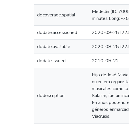
Medellín (ID: 700
dc.coverage.spatial
minutes Long: -7
dc.date.accessioned
2020-09-28T22:
dc.date.available
2020-09-28T22:
dc.date.issued
2010-09-22
Hijo de José María
quien era organist
musicales como la 
dc.description
Salazar, fue un in
En años posteriore
géneros enmarcados
Viacrusis.