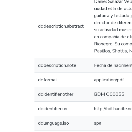
Daniel Salazar Vel
ciudad el 5 de oc
guitarra y teclado 
director de difere
dc.description.abstract
su actividad musica
en compañía de otr
Rionegro. Su compo
Pasillos, Shottis, 
dc.description.note
Fecha de nacimient
dc.format
application/pdf
dc.identifier.other
BDM O00055
dc.identifier.uri
http://hdl.handle
dc.language.iso
spa