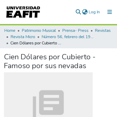
(current)
Log In
Communities & Collections
Home
Patrimonio Musical
Prensa- Press
Revistas
Revista Micro
Número 56, febrero del 1944
All of DSpace
Cien Dólares por Cubierto - Famoso por sus nevadas
Statistics
Cien Dólares por Cubierto -
Famoso por sus nevadas