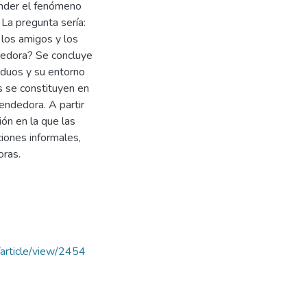
ender el fenómeno
La pregunta sería:
 los amigos y los
dedora? Se concluye
viduos y su entorno
s se constituyen en
endedora. A partir
ión en la que las
ciones informales,
oras.
s/article/view/2454