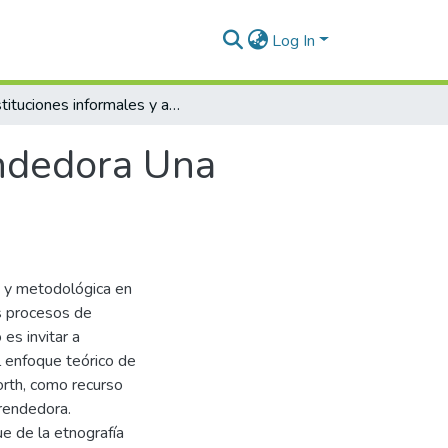
Log In
Instituciones informales y actividad emprendedora Una aproximación metodológica desde D. North
endedora Una
a y metodológica en
s procesos de
es invitar a
l enfoque teórico de
orth, como recurso
prendedora.
e de la etnografía