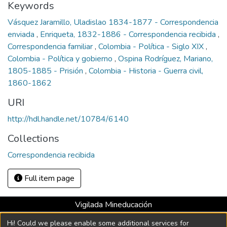
Keywords
Vásquez Jaramillo, Uladislao 1834-1877 - Correspondencia
enviada
,
Enriqueta, 1832-1886 - Correspondencia recibida
,
Correspondencia familiar
,
Colombia - Política - Siglo XIX
,
Colombia - Política y gobierno
,
Ospina Rodríguez, Mariano,
1805-1885 - Prisión
,
Colombia - Historia - Guerra civil,
1860-1862
URI
http://hdl.handle.net/10784/6140
Collections
Correspondencia recibida
Full item page
Vigilada Mineducación
Universidad con Acreditación Institucional hasta 2026 -
Hi! Could we please enable some additional services for