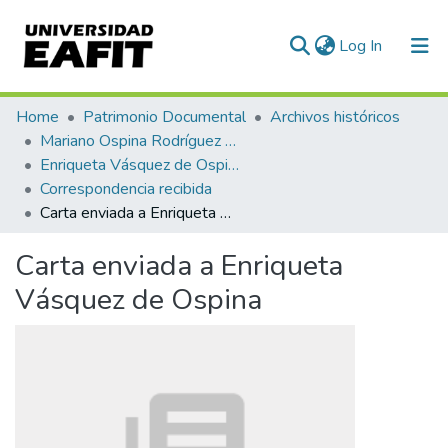
(current)
Log In
Communities & Collections
Home
Patrimonio Documental
Archivos históricos
Mariano Ospina Rodríguez (1826 -1912)
All of DSpace
Enriqueta Vásquez de Ospina
Correspondencia recibida
Statistics
Carta enviada a Enriqueta Vásquez de Ospina
Carta enviada a Enriqueta
Vásquez de Ospina