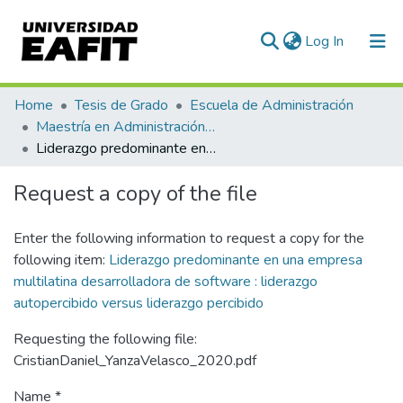
(current)
Log In
Communities & Collections
Home
Tesis de Grado
Escuela de Administración
Maestría en Administración - MBA (tesis)
All of DSpace
Liderazgo predominante en una empresa multilatina desarrolladora de software : liderazgo autopercibido versus liderazgo percibido
Statistics
Request a copy of the file
Enter the following information to request a copy for the
following item:
Liderazgo predominante en una empresa
multilatina desarrolladora de software : liderazgo
autopercibido versus liderazgo percibido
Requesting the following file:
CristianDaniel_YanzaVelasco_2020.pdf
Name *