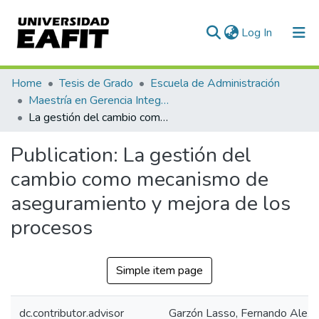
(current)
Log In
Communities & Collections
Home
Tesis de Grado
Escuela de Administración
Maestría en Gerencia Integral por Procesos (tesis)
All of DSpace
La gestión del cambio como mecanismo de aseguramiento y mejora de los procesos
Statistics
Publication:
La gestión del
cambio como mecanismo de
aseguramiento y mejora de los
procesos
Simple item page
dc.contributor.advisor
Garzón Lasso, Fernando Alex