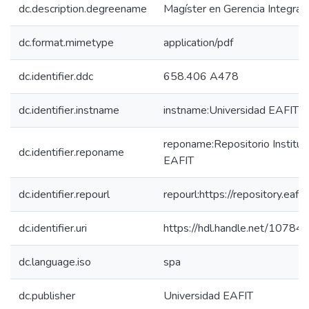
dc.description.degreename
Magíster en Gerencia Integral
dc.format.mimetype
application/pdf
dc.identifier.ddc
658.406 A478
dc.identifier.instname
instname:Universidad EAFIT
reponame:Repositorio Instituc
dc.identifier.reponame
EAFIT
dc.identifier.repourl
repourl:https://repository.eafit
dc.identifier.uri
https://hdl.handle.net/1078
dc.language.iso
spa
dc.publisher
Universidad EAFIT