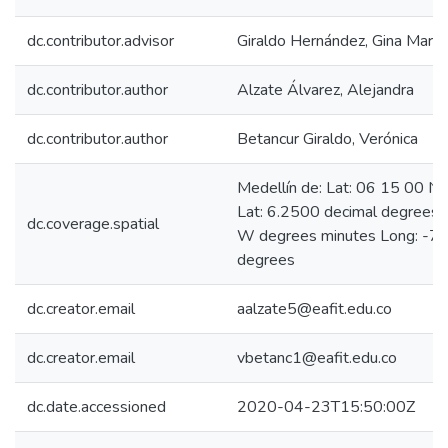
dc.contributor.advisor
Giraldo Hernández, Gina María
dc.contributor.author
Alzate Álvarez, Alejandra
dc.contributor.author
Betancur Giraldo, Verónica
Medellín de: Lat: 06 15 00 N
Lat: 6.2500 decimal degrees
dc.coverage.spatial
W degrees minutes Long: -75
degrees
dc.creator.email
aalzate5@eafit.edu.co
dc.creator.email
vbetanc1@eafit.edu.co
dc.date.accessioned
2020-04-23T15:50:00Z