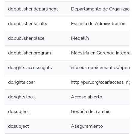
dc.publisher.department
Departamento de Organización
dc.publisher.faculty
Escuela de Administración
dc.publisher.place
Medellín
dc.publisher.program
Maestría en Gerencia Integral
dc.rights.accessrights
info:eu-repo/semantics/openA
dc.rights.coar
http://purl.org/coar/access_rig
dc.rights.local
Acceso abierto
dc.subject
Gestión del cambio
dc.subject
Aseguramiento