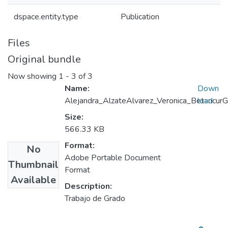
dspace.entity.type
Publication
Files
Original bundle
Now showing
1 - 3 of 3
Name:
Down
Alejandra_AlzateAlvarez_Veronica_BetancurG
load
Size:
566.33 KB
Format:
No
Adobe Portable Document
Thumbnail
Format
Available
Description:
Trabajo de Grado