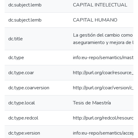
dc.subject.lemb
CAPITAL INTELECTUAL
dc.subject.lemb
CAPITAL HUMANO
La gestión del cambio como 
dc.title
aseguramiento y mejora de lo
dc.type
info:eu-repo/semantics/maste
dc.type.coar
http://purl.org/coar/resource_
dc.type.coarversion
http://purl.org/coar/version/
dc.type.local
Tesis de Maestría
dc.type.redcol
http://purl.org/redcol/resourc
dc.type.version
info:eu-repo/semantics/accep