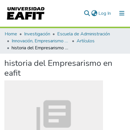
(current)
Log In
Communities & Collections
Home
Investigación
Escuela de Administración
Innovación, Empresarismo y Sostenibilidad (GUIES)
Artículos
All of DSpace
historia del Empresarismo en eafit
Statistics
historia del Empresarismo en
eafit