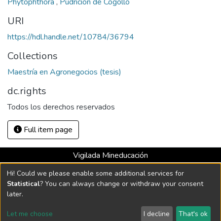
Phytophthora
,
Pudrición de Cogollo
URI
https://hdl.handle.net/10784/36794
Collections
Maestría en Agronegocios (tesis)
dc.rights
Todos los derechos reservados
Full item page
Vigilada Mineducación
Universidad con Acreditación Institucional hasta 2026 -
Hi! Could we please enable some additional services for
Resolución MEN 2158 de 2018
Statistical
? You can always change or withdraw your consent
later.
DSpace software
copyright © 2002-2026
LYRASIS
Let me choose
I decline
That's ok