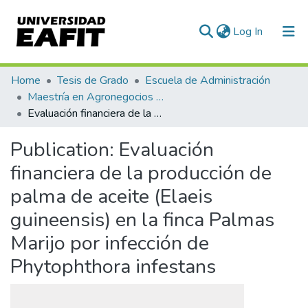
(current)
Log In
Communities & Collections
Home
Tesis de Grado
Escuela de Administración
Maestría en Agronegocios (tesis)
All of DSpace
Evaluación financiera de la producción de palma de aceite (Elaeis guineensis) en la finca Palmas Marijo por infección de Phytophthora infestans
Statistics
Publication:
Evaluación
financiera de la producción de
palma de aceite (Elaeis
guineensis) en la finca Palmas
Marijo por infección de
Phytophthora infestans