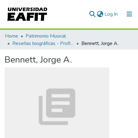
(current)
Log In
Communities & Collections
Home
Patrimonio Musical
Reseñas biográficas - Profiles
Bennett, Jorge A.
All of DSpace
Bennett, Jorge A.
Statistics