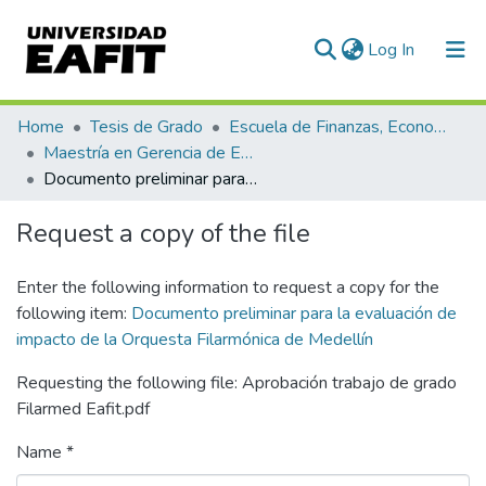
(current)
Log In
Communities & Collections
Home
Tesis de Grado
Escuela de Finanzas, Economía y Gobierno
Maestría en Gerencia de Empresas Sociales para la Innovación Social y el Desarrollo Local (tesis)
All of DSpace
Documento preliminar para la evaluación de impacto de la Orquesta Filarmónica de Medellín
Statistics
Request a copy of the file
Enter the following information to request a copy for the
following item:
Documento preliminar para la evaluación de
impacto de la Orquesta Filarmónica de Medellín
Requesting the following file: Aprobación trabajo de grado
Filarmed Eafit.pdf
Name *