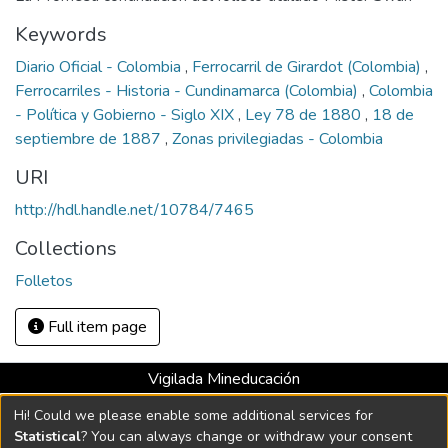
Keywords
Diario Oficial - Colombia
,
Ferrocarril de Girardot (Colombia)
,
Ferrocarriles - Historia - Cundinamarca (Colombia)
,
Colombia
- Política y Gobierno - Siglo XIX
,
Ley 78 de 1880
,
18 de
septiembre de 1887
,
Zonas privilegiadas - Colombia
URI
http://hdl.handle.net/10784/7465
Collections
Folletos
Full item page
Vigilada Mineducación
Universidad con Acreditación Institucional hasta 2026 -
Hi! Could we please enable some additional services for
Resolución MEN 2158 de 2018
Statistical
? You can always change or withdraw your consent