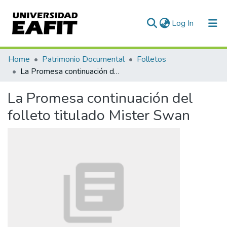
(current)
Log In
Communities & Collections
Home
Patrimonio Documental
Folletos
La Promesa continuación del folleto titulado Mister Swan
All of DSpace
La Promesa continuación del
Statistics
folleto titulado Mister Swan