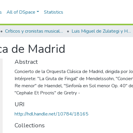
s
All of DSpace
Statistics
Críticos y cronistas musicales
Luis Miguel de Zulategi y Huarte
ca de Madrid
Abstract
Concierto de la Orquesta Clásica de Madrid, dirigida por J
Intérprete: "La Gruta de Fingal" de Mendelssohn, "Concie
Re menor" de Haendel, "Sinfonía en Sol menor Op. 40" de
"Cephale Et Procris" de Gretry -
URI
http://hdl.handle.net/10784/18165
Collections