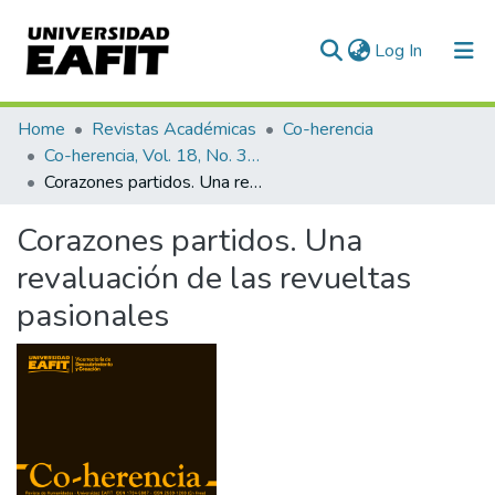
(current)
Log In
Communities & Collections
Home
Revistas Académicas
Co-herencia
Co-herencia, Vol. 18, No. 34 (2021)
All of DSpace
Corazones partidos. Una revaluación de las revueltas pasionales
Statistics
Corazones partidos. Una
revaluación de las revueltas
pasionales