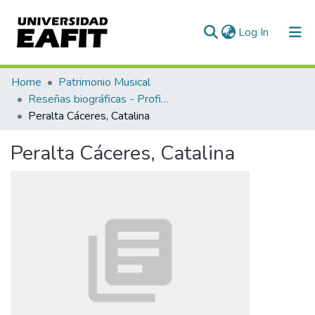
(current)
Log In
Communities & Collections
Home
Patrimonio Musical
Reseñas biográficas - Profiles
All of DSpace
Peralta Cáceres, Catalina
Statistics
Peralta Cáceres, Catalina