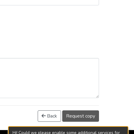
Back
Request copy
Hi! Could we please enable some additional services for