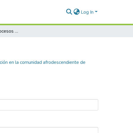
Log In
Incidencia de los procesos de modernización en la comunidad afrodescendiente de Pasacaballos, Cartagena, en relación con la identidad cultural y la visión de desarrollo comunitario
ación en la comunidad afrodescendiente de