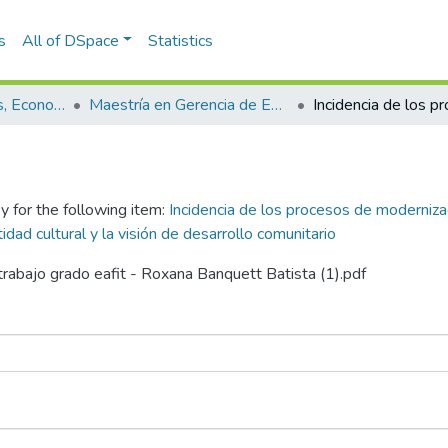
s
All of DSpace
Statistics
Escuela de Finanzas, Economía y Gobierno
Maestría en Gerencia de Empresas Sociales para la Innovación Social y el Desarrollo Local (tesis)
y for the following item:
Incidencia de los procesos de moderniz
idad cultural y la visión de desarrollo comunitario
 trabajo grado eafit - Roxana Banquett Batista (1).pdf