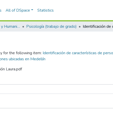
s
All of DSpace
Statistics
Escuela de Artes y Humanidades
Psicología (trabajo de grado)
y for the following item:
Identificación de características de pe
iones ubicadas en Medellín
ión Laura.pdf