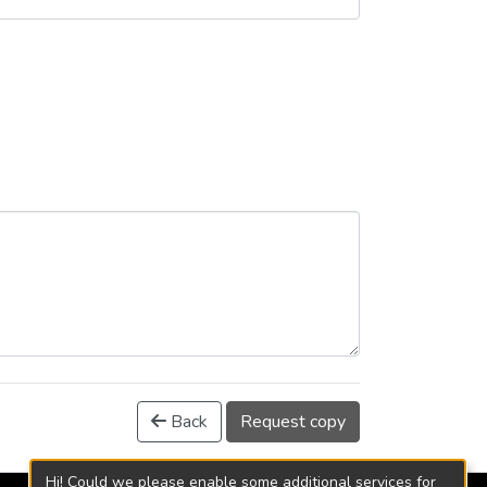
Back
Request copy
Hi! Could we please enable some additional services for