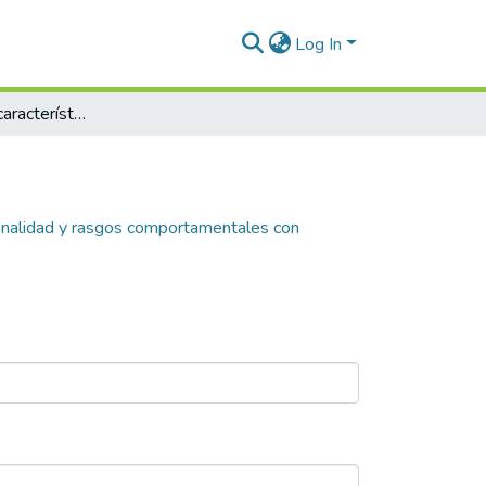
Log In
Identificación de características de personalidad y rasgos comportamentales con tendencia psicópata de los líderes en organizaciones ubicadas en Medellín
rsonalidad y rasgos comportamentales con