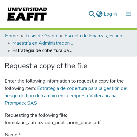
(current)
Log In
Communities & Collections
Home
Tesis de Grado
Escuela de Finanzas, Economía y Gobierno
Maestría en Administración Financiera (tesis)
All of DSpace
Estrategia de cobertura para la gestión del riesgo de tipo de cambio en la empresa Vallecaucana Prompack SAS
Statistics
Request a copy of the file
Enter the following information to request a copy for the
following item:
Estrategia de cobertura para la gestión del
riesgo de tipo de cambio en la empresa Vallecaucana
Prompack SAS
Requesting the following file:
formulario_autorizacion_publicacion_obras.pdf
Name *