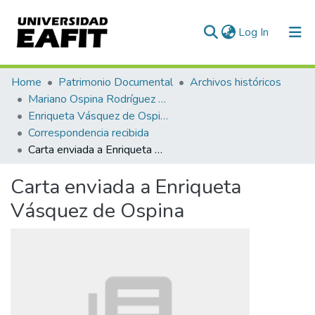
(current)
Log In
Communities & Collections
Home
Patrimonio Documental
Archivos históricos
Mariano Ospina Rodríguez (1826 -1912)
All of DSpace
Enriqueta Vásquez de Ospina
Correspondencia recibida
Statistics
Carta enviada a Enriqueta Vásquez de Ospina
Carta enviada a Enriqueta
Vásquez de Ospina