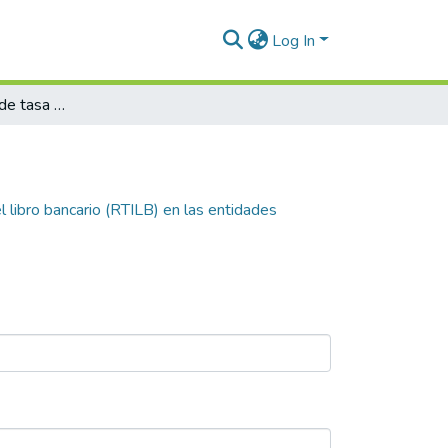
Log In
Impacto del riesgo de tasa de interés del libro bancario (RTILB) en las entidades financieras en Colombia
l libro bancario (RTILB) en las entidades