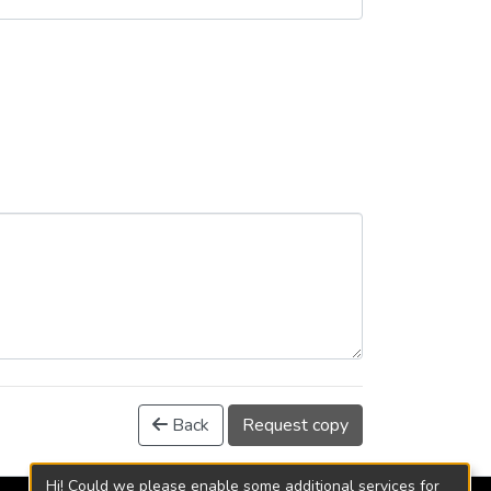
Back
Request copy
Hi! Could we please enable some additional services for