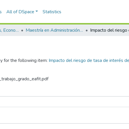
s
All of DSpace
Statistics
Escuela de Finanzas, Economía y Gobierno
Maestría en Administración Financiera (tesis)
y for the following item:
Impacto del riesgo de tasa de interés de
_trabajo_grado_eafit.pdf