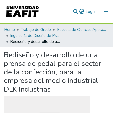
(current)
Log In
Communities & Collections
Home
Trabajo de Grado
Escuela de Ciencias Aplicadas e Ingeniería
Ingeniería de Diseño de Producto (trabajo de grado)
All of DSpace
Rediseño y desarrollo de una prensa de pedal para el sector de la confección, para la empresa del medio industrial DLK Industrias
Statistics
Rediseño y desarrollo de una
prensa de pedal para el sector
de la confección, para la
empresa del medio industrial
DLK Industrias