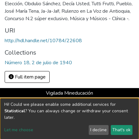
Elección, Obdulio Sánchez, Decía Usted, Tutti Frutti, Pueblo,
José María Tena, Ja-Ja-Ja!!, Rulenzo en La Voz de Antioquia,
Concurso N.2 súper exclusivo, Música y Músicos - Clínica -.
URI
http://hdl.handle.net/10784/22608
Collections
Número 18, 2 de julio de 1940
Full item page
Vigilada Mineducación
Universidad con Acreditación Institucional hasta 2026 -
Hi! Could we please enable some additional services for
Resolución MEN 2158 de 2018
Statistical
? You can always change or withdraw your consent
later.
DSpace software
copyright © 2002-2026
LYRASIS
Let me choose
I decline
That's ok
Cookie settings
Send Feedback