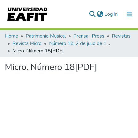
(current)
Log In
Communities & Collections
Home
Patrimonio Musical
Prensa- Press
Revistas
Revista Micro
Número 18, 2 de julio de 1940
All of DSpace
Micro. Número 18[PDF]
Statistics
Micro. Número 18[PDF]