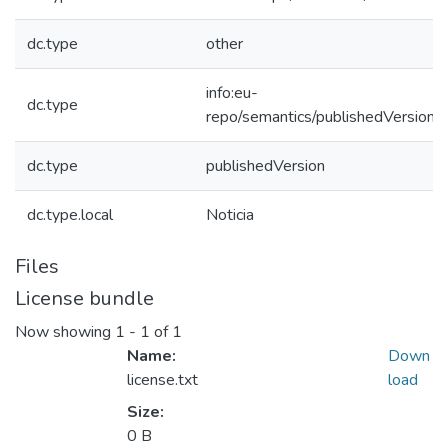
dc.type
other
info:eu-
dc.type
repo/semantics/publishedVersion
dc.type
publishedVersion
dc.type.local
Noticia
Files
License bundle
Now showing
1 - 1 of 1
Name:
Down
license.txt
load
Size:
0 B