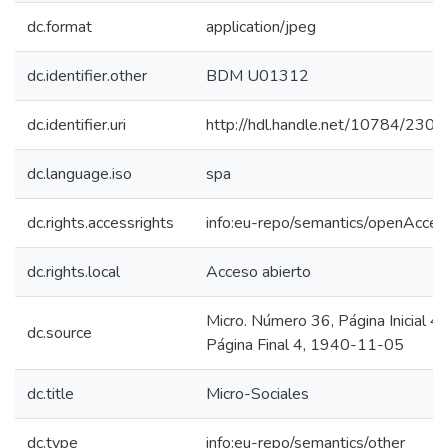
dc.format
application/jpeg
dc.identifier.other
BDM U01312
dc.identifier.uri
http://hdl.handle.net/10784/2303
dc.language.iso
spa
dc.rights.accessrights
info:eu-repo/semantics/openAcces
dc.rights.local
Acceso abierto
Micro. Número 36, Página Inicial 4,
dc.source
Página Final 4, 1940-11-05
dc.title
Micro-Sociales
dc.type
info:eu-repo/semantics/other