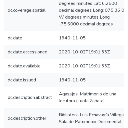
degrees minutes Lat: 6.2500
dc.coverage.spatial
decimal degrees Long: 075 36 00
W degrees minutes Long:
-75.6000 decimal degrees
dc.date
1940-11-05
dc.date.accessioned
2020-10-02T19:01:33Z
dc.date.available
2020-10-02T19:01:33Z
dc.date.issued
1940-11-05
Agasajos. Matrimonio de una
dc.description.abstract
locutora (Lucila Zapata).
Biblioteca Luis Echavarría Villegas,
dc.description.other
Sala de Patrimonio Documental