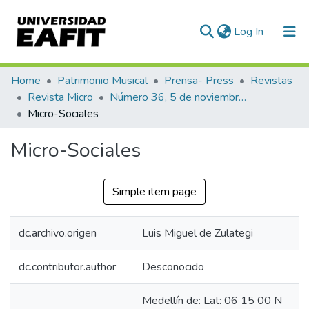
(current)
Log In
Communities & Collections
Home
Patrimonio Musical
Prensa- Press
Revistas
Revista Micro
Número 36, 5 de noviembre de 1940
All of DSpace
Micro-Sociales
Statistics
Micro-Sociales
Simple item page
dc.archivo.origen
Luis Miguel de Zulategi
dc.contributor.author
Desconocido
Medellín de: Lat: 06 15 00 N