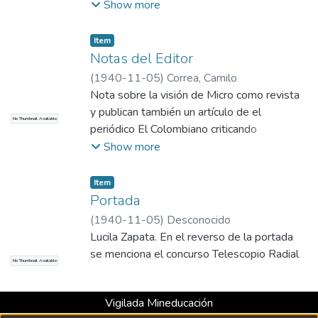
editor. (No continúa en la página que el
Show more
artículo lo indica).
Item
Notas del Editor
(
1940-11-05
)
Correa, Camilo
Nota sobre la visión de Micro como revista
y publican también un artículo de el
No Thumbnail Available
periódico El Colombiano criticando
duramente un programa de radio "La Hora
Show more
Vulgar".
Item
Portada
(
1940-11-05
)
Desconocido
Lucila Zapata. En el reverso de la portada
se menciona el concurso Telescopio Radial
No Thumbnail Available
Vigilada Mineducación