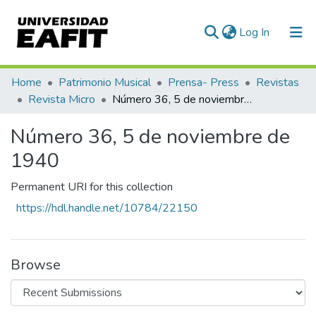
(current)
Log In
Communities & Collections
Home
Patrimonio Musical
Prensa- Press
Revistas
Revista Micro
Número 36, 5 de noviembre de 1940
All of DSpace
Número 36, 5 de noviembre de
Statistics
1940
Permanent URI for this collection
https://hdl.handle.net/10784/22150
Browse