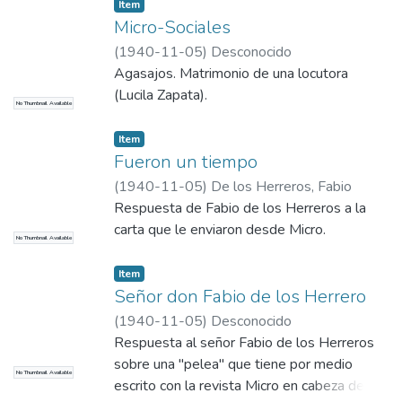
Item
Micro-Sociales
(
1940-11-05
)
Desconocido
Agasajos. Matrimonio de una locutora
(Lucila Zapata).
No Thumbnail Available
Item
Fueron un tiempo
(
1940-11-05
)
De los Herreros, Fabio
Respuesta de Fabio de los Herreros a la
carta que le enviaron desde Micro.
No Thumbnail Available
Item
Señor don Fabio de los Herrero
(
1940-11-05
)
Desconocido
Respuesta al señor Fabio de los Herreros
sobre una "pelea" que tiene por medio
No Thumbnail Available
escrito con la revista Micro en cabeza de su