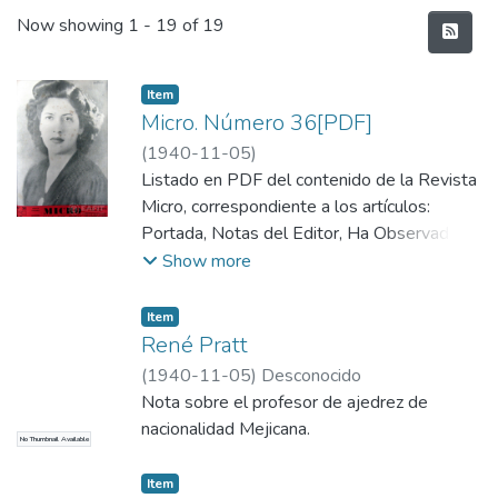
Recent Submissions
Now showing
1 - 19 of 19
Item
Micro. Número 36[PDF]
(
1940-11-05
)
Listado en PDF del contenido de la Revista
Micro, correspondiente a los artículos:
Portada, Notas del Editor, Ha Observado
usted…, Noticias, Crítica, Cancionero, La Voz
Show more
de Benitin, Jorge Lalinde, René Pratt, Señor
don Fabio de los Herrero, Fueron un tiempo,
Item
Micro-Sociales, Vaya con Pereira!,
René Pratt
Micrófonos de Fuera, Música y Músicos -
(
1940-11-05
)
Desconocido
Clínica -, Gazapos, La Radio como Arte y
Nota sobre el profesor de ajedrez de
Profesión, Colegas!
nacionalidad Mejicana.
No Thumbnail Available
Item