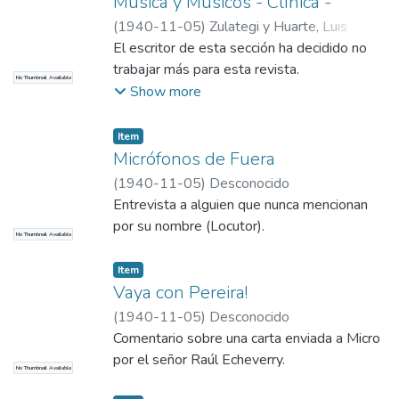
Música y Músicos - Clínica -
(
1940-11-05
)
Zulategi y Huarte, Luis
Miguel de
El escritor de esta sección ha decidido no
trabajar más para esta revista.
No Thumbnail Available
Show more
Item
Micrófonos de Fuera
(
1940-11-05
)
Desconocido
Entrevista a alguien que nunca mencionan
por su nombre (Locutor).
No Thumbnail Available
Item
Vaya con Pereira!
(
1940-11-05
)
Desconocido
Comentario sobre una carta enviada a Micro
por el señor Raúl Echeverry.
No Thumbnail Available