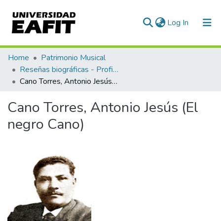
(current)
Log In
Communities & Collections
Home
Patrimonio Musical
Reseñas biográficas - Profiles
All of DSpace
Cano Torres, Antonio Jesús (El negro Cano)
Statistics
Cano Torres, Antonio Jesús (El
negro Cano)