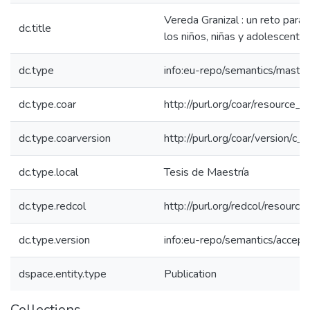
Vereda Granizal : un reto para 
dc.title
los niños, niñas y adolescent
dc.type
info:eu-repo/semantics/maste
dc.type.coar
http://purl.org/coar/resource_
dc.type.coarversion
http://purl.org/coar/version/
dc.type.local
Tesis de Maestría
dc.type.redcol
http://purl.org/redcol/resourc
dc.type.version
info:eu-repo/semantics/accep
dspace.entity.type
Publication
Collections