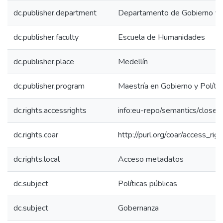
dc.publisher.department
Departamento de Gobierno y Ci
dc.publisher.faculty
Escuela de Humanidades
dc.publisher.place
Medellín
dc.publisher.program
Maestría en Gobierno y Polític
dc.rights.accessrights
info:eu-repo/semantics/close
dc.rights.coar
http://purl.org/coar/access_rig
dc.rights.local
Acceso metadatos
dc.subject
Políticas públicas
dc.subject
Gobernanza