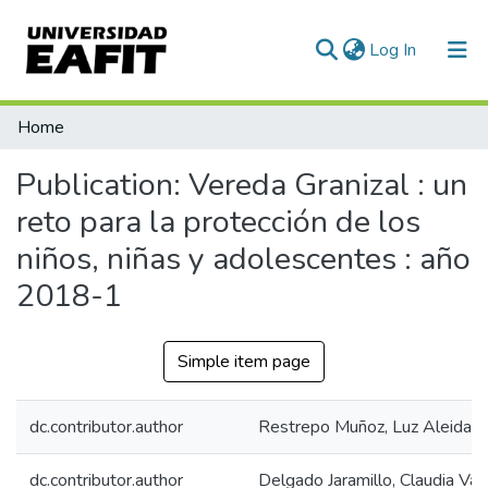
(current)
Log In
Communities & Collections
Home
All of DSpace
Publication:
Vereda Granizal : un
Statistics
reto para la protección de los
niños, niñas y adolescentes : año
2018-1
Simple item page
dc.contributor.author
Restrepo Muñoz, Luz Aleida
dc.contributor.author
Delgado Jaramillo, Claudia Va