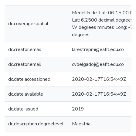
Medellín de: Lat: 06 15 00 N
Lat: 6.2500 decimal degrees
dc.coverage.spatial
W degrees minutes Long: -75
degrees
dc.creator.email
larestrepm@eafit.edu.co
dc.creator.email
cvdelgadoj@eafit.edu.co
dc.date.accessioned
2020-02-17T16:54:49Z
dc.date.available
2020-02-17T16:54:49Z
dc.date.issued
2019
dc.description.degreelevel
Maestría