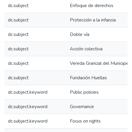
dc.subject
Enfoque de derechos
dc.subject
Protección a la infancia
dc.subject
Doble vía
dc.subject
Acción colectiva
dc.subject
Vereda Granizal del Municipio 
dc.subject
Fundación Huellas
dc.subject.keyword
Public policies
dc.subject.keyword
Governance
dc.subject.keyword
Focus on rights