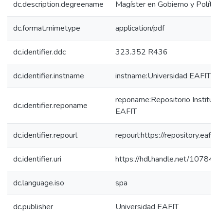
dc.description.degreename
Magíster en Gobierno y Polític
dc.format.mimetype
application/pdf
dc.identifier.ddc
323.352 R436
dc.identifier.instname
instname:Universidad EAFIT
reponame:Repositorio Instituc
dc.identifier.reponame
EAFIT
dc.identifier.repourl
repourl:https://repository.eafit
dc.identifier.uri
https://hdl.handle.net/1078
dc.language.iso
spa
dc.publisher
Universidad EAFIT