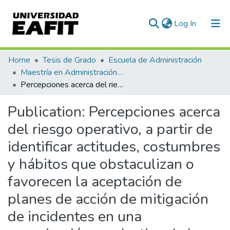
(current)
Log In
Communities & Collections
Home
Tesis de Grado
Escuela de Administración
Maestría en Administración - MBA (tesis)
All of DSpace
Percepciones acerca del riesgo operativo, a partir de identificar actitudes, costumbres y hábitos que obstaculizan o favorecen la aceptación de planes de acción de mitigación de incidentes en una organización productiva de la ciudad de Bogotá
Statistics
Publication:
Percepciones acerca
del riesgo operativo, a partir de
identificar actitudes, costumbres
y hábitos que obstaculizan o
favorecen la aceptación de
planes de acción de mitigación
de incidentes en una