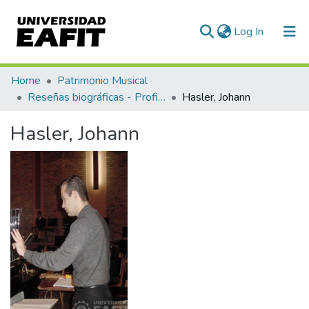
(current)
Log In
Communities & Collections
Home
Patrimonio Musical
Reseñas biográficas - Profiles
Hasler, Johann
All of DSpace
Hasler, Johann
Statistics