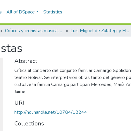
s
All of DSpace
Statistics
Críticos y cronistas musicales
Luis Miguel de Zulategi y Huarte
istas
Abstract
Crítica al concierto del conjunto familiar Camargo Spolido
teatro Bolívar. Se interpretaron obras tanto del género p
culto.De la familia Camargo participan Mercedes, María An
Jaime
URI
http://hdl.handle.net/10784/18244
Collections