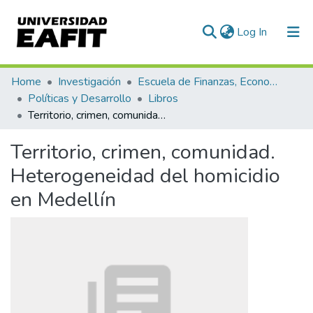
(current)
Log In
Communities & Collections
Home
Investigación
Escuela de Finanzas, Economía y Gobierno
Políticas y Desarrollo
Libros
All of DSpace
Territorio, crimen, comunidad. Heterogeneidad del homicidio en Medellín
Statistics
Territorio, crimen, comunidad.
Heterogeneidad del homicidio
en Medellín