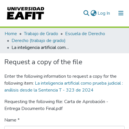
(current)
Log In
Communities & Collections
Home
Trabajo de Grado
Escuela de Derecho
Derecho (trabajo de grado)
All of DSpace
La inteligencia artificial como prueba judicial : análisis desde la Sentencia T - 323 de 2024
Statistics
Request a copy of the file
Enter the following information to request a copy for the
following item:
La inteligencia artificial como prueba judicial :
análisis desde la Sentencia T - 323 de 2024
Requesting the following file: Carta de Aprobación -
Entrega Documento Final.pdf
Name *