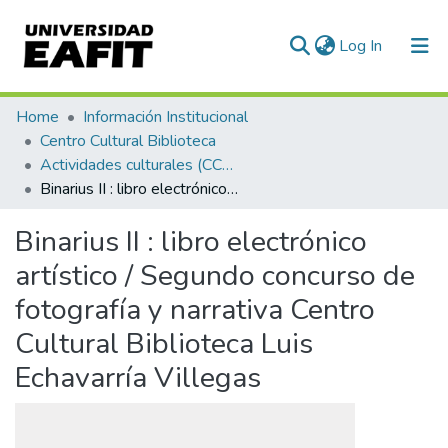
(current)
Log In
Communities & Collections
Home
Información Institucional
Centro Cultural Biblioteca
All of DSpace
Actividades culturales (CCBLEV)
Binarius II : libro electrónico artístico / Segundo concurso de fotografía y narrativa Centro Cultural Biblioteca Luis Echavarría Villegas
Statistics
Binarius II : libro electrónico
artístico / Segundo concurso de
fotografía y narrativa Centro
Cultural Biblioteca Luis
Echavarría Villegas