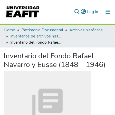
(current)
Log In
Communities & Collections
Home
Patrimonio Documental
Archivos históricos
Inventarios de archivos históricos
All of DSpace
Inventario del Fondo Rafael Navarro y Eusse (1848 – 1946)
Statistics
Inventario del Fondo Rafael
Navarro y Eusse (1848 – 1946)