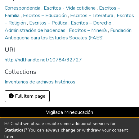
Correspondencia
,
Escritos - Vida cotidiana
,
Escritos –
Familia
,
Escritos – Educación
,
Escritos – Literatura
,
Escritos
– Religión
,
Escritos – Política
,
Escritos – Derecho
,
Administración de haciendas
,
Escritos – Minería
,
Fundación
Antioqueña para los Estudios Sociales (FAES)
URI
http://hdl.handle.net/10784/32727
Collections
Inventarios de archivos históricos
Full item page
Vigilada Mineducación
Universidad con Acreditación Institucional hasta 2026 -
Hi! Could we please enable some additional services for
Resolución MEN 2158 de 2018
Statistical
? You can always change or withdraw your consent
later.