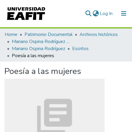
(current)
Log In
Communities & Collections
Home
Patrimonio Documental
Archivos históricos
Mariano Ospina Rodríguez (1826 -1912)
All of DSpace
Mariano Ospina Rodríguez
Escritos
Poesía a las mujeres
Statistics
Poesía a las mujeres