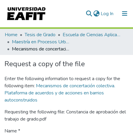
(current)
Log In
Communities & Collections
Home
Tesis de Grado
Escuela de Ciencias Aplicadas e Ingeniería
Maestría en Procesos Urbanos y Ambientales (tesis)
All of DSpace
Mecanismos de concertación colectiva. Plataforma de acuerdos y de acciones en barrios autoconstruidos
Statistics
Request a copy of the file
Enter the following information to request a copy for the
following item:
Mecanismos de concertación colectiva.
Plataforma de acuerdos y de acciones en barrios
autoconstruidos
Requesting the following file: Constancia de aprobación del
trabajo de grado.pdf
Name *