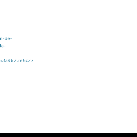
3n-de-
a-
63a9623e5c27