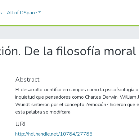
s
All of DSpace
ón. De la filosofía moral 
Abstract
El desarrollo científco en campos como la psicofsiología o 
inquietud que pensadores como Charles Darwin, William
Wundt sintieron por el concepto ?emoción? hicieron que el
esta palabra se modifcara
URI
http://hdl.handle.net/10784/27785