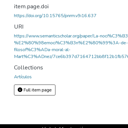
item.page.doi
https://doi.org/10.15765/pnrm.v9i16.637
URI
https://www.semanticscholar.org/paper/La-noci%C3%B
%E2%80%98emoci%C3%B3n%E2%80%99%3A-de-l
filosof%C3%ADa-moral-al-
Mart%C3%ADnez/7ce6b397d7164712bb8f12b1fb57
Collections
Artículos
Full item page